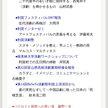
二十代後半の若い才能に期待する 西尾祥子
〈演劇〉を輝かせるもの 山村武善
●利賀フェスティバル2007報告
近代演劇の再検討 大岡淳
●利賀インターゼミ
アートフェスティバルの意義を考える 伊藤裕夫
●利賀演劇塾
スズキ・メソッドを教え、学ぶこと―教師の視
点 マルコス・マルティネス
●桜美林大学演劇ワークショップについて
利賀村での五日間の体験 岸田真
●第42回富山県高校演劇夏期研修会報告
カラダと、イメージと、コミュニケーションと
石橋愛子
●第14回BeSeTo演劇祭利賀上演演目から
麦の実死なずして―中国話劇に稔った日本の「民
権芝居」 鈴木滉二郎
●バイロイト祝祭への長い道 藤野一夫