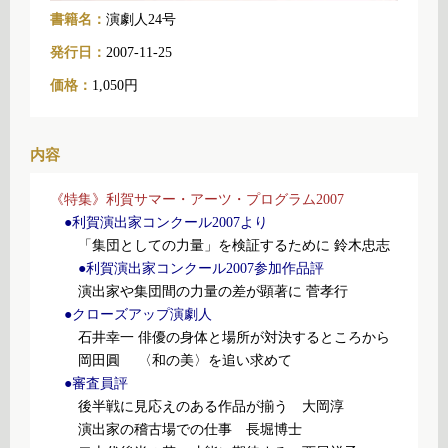
書籍名：
演劇人24号
発行日：
2007-11-25
価格：
1,050円
内容
《特集》利賀サマー・アーツ・プログラム2007
●利賀演出家コンクール2007より
「集団としての力量」を検証するために 鈴木忠志
●利賀演出家コンクール2007参加作品評
演出家や集団間の力量の差が顕著に 菅孝行
●クローズアップ演劇人
石井幸一 俳優の身体と場所が対決するところから
岡田圓 〈和の美〉を追い求めて
●審査員評
後半戦に見応えのある作品が揃う 大岡淳
演出家の稽古場での仕事 長堀博士