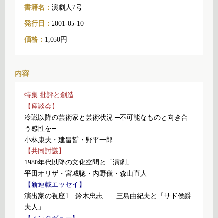
書籍名：
演劇人7号
発行日：
2001-05-10
価格：
1,050円
内容
特集:批評と創造
【座談会】
冷戦以降の芸術家と芸術状況 ─不可能なものと向き合
う感性を─
小林康夫・建畠晢・野平一郎
【共同討議】
1980年代以降の文化空間と「演劇」
平田オリザ・宮城聰・内野儀・森山直人
【新連載エッセイ】
演出家の視座1 鈴木忠志 三島由紀夫と「サド侯爵
夫人」