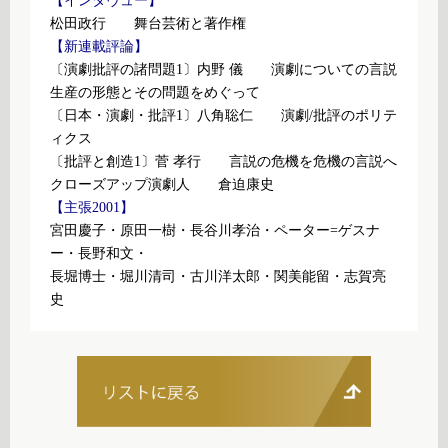
【インタヴュー】
松田政行 舞台芸術と著作権
【新連載評論】
〔演劇批評の諸問題1〕内野 儀 演劇についての言説
生産の形態とその問題をめぐって
〔日本・演劇・批評1〕八角聡仁 演劇/批評のポリテ
ィクス
〔批評と創造1〕菅 孝行 言説の危機を危機の言説へ
クローズアップ演劇人 倉迫康史
【主張2001】
宮田慶子・原田一樹・長谷川孝治・ペーター=ゲスナ
ー・長野和文・
長堀博士・堀川清司・古川洋太郎・関美能留・志賀亮
史