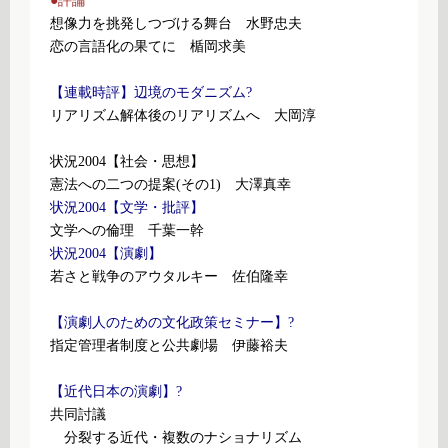
●評論
想像力を挑発しつづける舞台 水野忠夫
恋の言語化の果てに 楯岡求美
【連載時評】辺境のモダニズム?
リアリズム解体後のリアリズムへ 大岡淳
状況2004【社会・思想】
憲法への二つの提案(その1) 大澤真幸
状況2004【文学・批評】
文学への倫理 千葉一幹
状況2004【演劇】
若さと戦争のアウタルキー 佐伯隆幸
【演劇人のための文化政策セミナー】?
指定管理者制度と公共劇場 伊藤裕夫
【近代日本の演劇】?
共同討議
分裂する近代・複数のナショナリズム