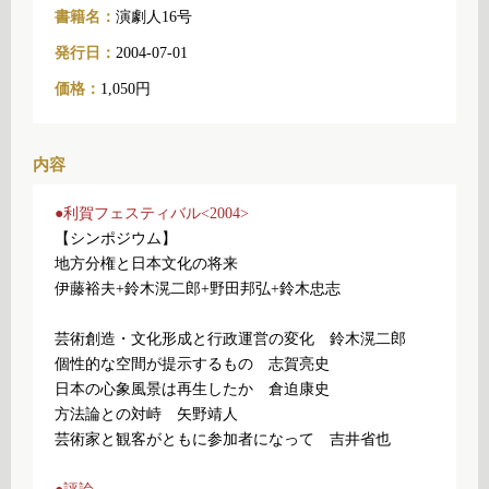
書籍名：
演劇人16号
発行日：
2004-07-01
価格：
1,050円
内容
●利賀フェスティバル<2004>
【シンポジウム】
地方分権と日本文化の将来
伊藤裕夫+鈴木滉二郎+野田邦弘+鈴木忠志
芸術創造・文化形成と行政運営の変化 鈴木滉二郎
個性的な空間が提示するもの 志賀亮史
日本の心象風景は再生したか 倉迫康史
方法論との対峙 矢野靖人
芸術家と観客がともに参加者になって 吉井省也