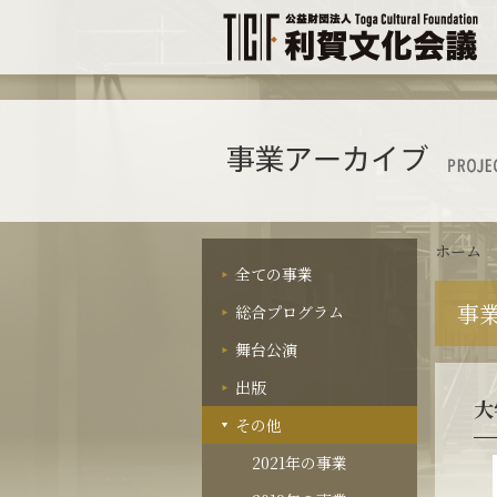
ホーム
全ての事業
事業
総合プログラム
舞台公演
出版
大
その他
2021年の事業