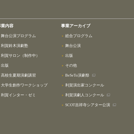
事業内容
事業アーカイブ
舞台公演プログラム
総合プログラム
利賀鈴木演劇塾
舞台公演
利賀サロン（制作中）
出版
出版
その他
高校生夏期演劇講習
BeSeTo演劇祭
大学生創作ワークショップ
利賀演出家コンクール
利賀インター・ゼミ
利賀演劇人コンクール
SCOT吉祥寺シアター公演